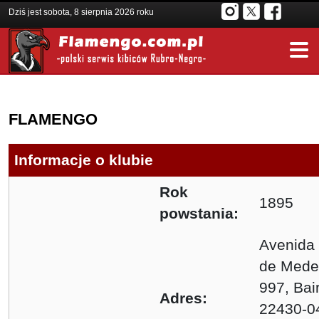
Dziś jest sobota, 8 sierpnia 2026 roku
FLAMENGO
Informacje o klubie
Rok
1895
powstania:
Avenida
de Mede
997, Bai
Adres:
22430-0