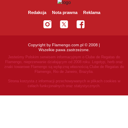
Redakcja
Nota prawna
Reklama
Copyright by Flamengo.com.pl © 2008 |
Wszelkie pawa zastrzeżone.
Jesteśmy Polskim serwisem informacyjnym o Clube de Regatas do
Flamengo, nieprzerwanie działającym od 2008 roku.
Logotyp, herb oraz
znaki towarowe Flamengo są wyłączną własnością Clube de Regatas do
Flamengo, Rio de Janeiro, Brazylia.
Strona korzysta z informacji przechowywanych w plikach cookies w
celach funkcjonalnych oraz statystycznych.