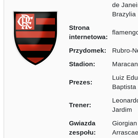
de Janei
Brazylia
Strona
flameng
internetowa:
Przydomek:
Rubro-N
Stadion:
Maracan
Luiz Ed
Prezes:
Baptista
Leonard
Trener:
Jardim
Gwiazda
Giorgian
zespołu:
Arrascae