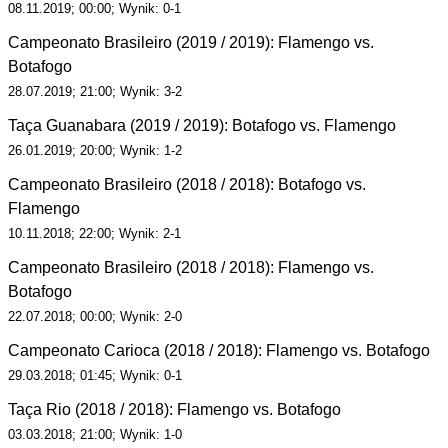
08.11.2019; 00:00; Wynik: 0-1
Campeonato Brasileiro (2019 / 2019): Flamengo vs.
Botafogo
28.07.2019; 21:00; Wynik: 3-2
Taça Guanabara (2019 / 2019): Botafogo vs. Flamengo
26.01.2019; 20:00; Wynik: 1-2
Campeonato Brasileiro (2018 / 2018): Botafogo vs.
Flamengo
10.11.2018; 22:00; Wynik: 2-1
Campeonato Brasileiro (2018 / 2018): Flamengo vs.
Botafogo
22.07.2018; 00:00; Wynik: 2-0
Campeonato Carioca (2018 / 2018): Flamengo vs. Botafogo
29.03.2018; 01:45; Wynik: 0-1
Taça Rio (2018 / 2018): Flamengo vs. Botafogo
03.03.2018; 21:00; Wynik: 1-0