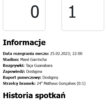
0
1
Informacje
Data rozegrania meczu:
25.02.2023; 22:00
Stadion:
Mané Garrincha
Rozgrywki:
Taça Guanabara
Zapowiedź:
Dostępna
Raport pomeczowy:
Dostępny
Strzelcy bramek:
24'' Matheus Gonçalves (0:1)
Historia spotkań