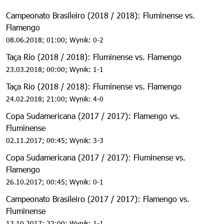
Campeonato Brasileiro (2018 / 2018): Fluminense vs.
Flamengo
08.06.2018; 01:00; Wynik: 0-2
Taça Rio (2018 / 2018): Fluminense vs. Flamengo
23.03.2018; 00:00; Wynik: 1-1
Taça Rio (2018 / 2018): Fluminense vs. Flamengo
24.02.2018; 21:00; Wynik: 4-0
Copa Sudamericana (2017 / 2017): Flamengo vs.
Fluminense
02.11.2017; 00:45; Wynik: 3-3
Copa Sudamericana (2017 / 2017): Fluminense vs.
Flamengo
26.10.2017; 00:45; Wynik: 0-1
Campeonato Brasileiro (2017 / 2017): Flamengo vs.
Fluminense
12.10.2017; 22:00; Wynik: 1-1