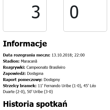
3
0
Informacje
Data rozegrania meczu:
13.10.2018; 22:00
Stadion:
Maracanã
Rozgrywki:
Campeonato Brasileiro
Zapowiedź:
Dostępna
Raport pomeczowy:
Dostępny
Strzelcy bramek:
11' Fernando Uribe (1-0), 45' Léo
Duarte (2-0), 50' Uribe (3-0)
Historia spotkań