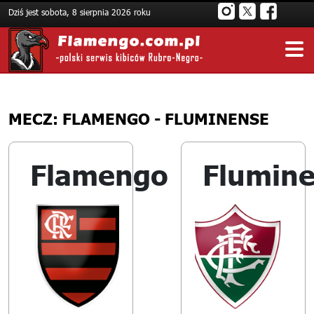
Dziś jest sobota, 8 sierpnia 2026 roku
MECZ: FLAMENGO - FLUMINENSE
Flamengo
Flumin