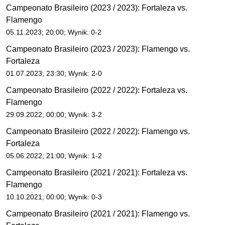
Campeonato Brasileiro (2023 / 2023): Fortaleza vs.
Flamengo
05.11.2023; 20:00; Wynik: 0-2
Campeonato Brasileiro (2023 / 2023): Flamengo vs.
Fortaleza
01.07.2023; 23:30; Wynik: 2-0
Campeonato Brasileiro (2022 / 2022): Fortaleza vs.
Flamengo
29.09.2022; 00:00; Wynik: 3-2
Campeonato Brasileiro (2022 / 2022): Flamengo vs.
Fortaleza
05.06.2022; 21:00; Wynik: 1-2
Campeonato Brasileiro (2021 / 2021): Fortaleza vs.
Flamengo
10.10.2021; 00:00; Wynik: 0-3
Campeonato Brasileiro (2021 / 2021): Flamengo vs.