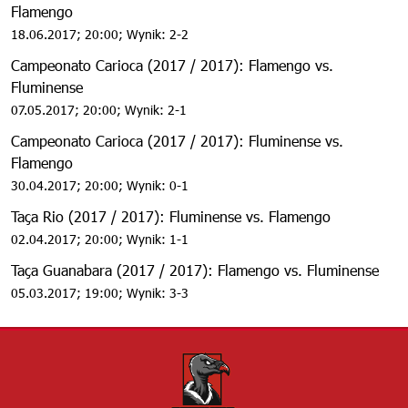
Flamengo
18.06.2017; 20:00; Wynik: 2-2
Campeonato Carioca (2017 / 2017): Flamengo vs.
Fluminense
07.05.2017; 20:00; Wynik: 2-1
Campeonato Carioca (2017 / 2017): Fluminense vs.
Flamengo
30.04.2017; 20:00; Wynik: 0-1
Taça Rio (2017 / 2017): Fluminense vs. Flamengo
02.04.2017; 20:00; Wynik: 1-1
Taça Guanabara (2017 / 2017): Flamengo vs. Fluminense
05.03.2017; 19:00; Wynik: 3-3