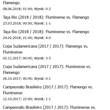
Flamengo
08.06.2018; 01:00; Wynik: 0-2
Taça Rio (2018 / 2018): Fluminense vs. Flamengo
23.03.2018; 00:00; Wynik: 1-1
Taça Rio (2018 / 2018): Fluminense vs. Flamengo
24.02.2018; 21:00; Wynik: 4-0
Copa Sudamericana (2017 / 2017): Flamengo vs.
Fluminense
02.11.2017; 00:45; Wynik: 3-3
Copa Sudamericana (2017 / 2017): Fluminense vs.
Flamengo
26.10.2017; 00:45; Wynik: 0-1
Campeonato Brasileiro (2017 / 2017): Flamengo vs.
Fluminense
12.10.2017; 22:00; Wynik: 1-1
Campeonato Brasileiro (2017 / 2017): Fluminense vs.