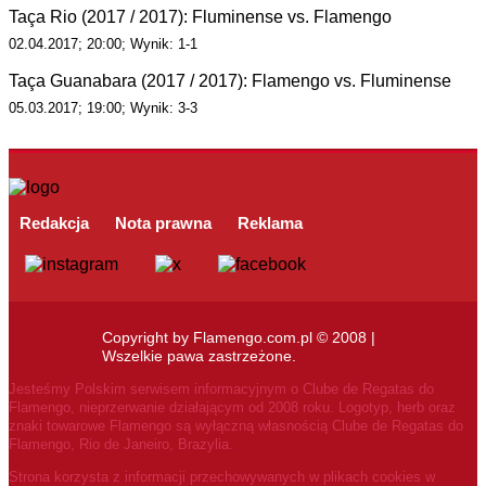
Taça Rio (2017 / 2017): Fluminense vs. Flamengo
02.04.2017; 20:00; Wynik: 1-1
Taça Guanabara (2017 / 2017): Flamengo vs. Fluminense
05.03.2017; 19:00; Wynik: 3-3
Redakcja
Nota prawna
Reklama
Copyright by Flamengo.com.pl © 2008 |
Wszelkie pawa zastrzeżone.
Jesteśmy Polskim serwisem informacyjnym o Clube de Regatas do
Flamengo, nieprzerwanie działającym od 2008 roku.
Logotyp, herb oraz
znaki towarowe Flamengo są wyłączną własnością Clube de Regatas do
Flamengo, Rio de Janeiro, Brazylia.
Strona korzysta z informacji przechowywanych w plikach cookies w