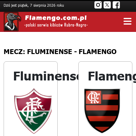
Dziś jest piątek, 7 sierpnia 2026 roku
MECZ: FLUMINENSE - FLAMENGO
Fluminense
Flamen