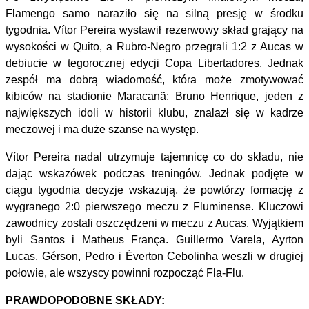
Flamengo samo naraziło się na silną presję w środku
tygodnia. Vítor Pereira wystawił rezerwowy skład grający na
wysokości w Quito, a Rubro-Negro przegrali 1:2 z Aucas w
debiucie w tegorocznej edycji Copa Libertadores. Jednak
zespół ma dobrą wiadomość, która może zmotywować
kibiców na stadionie Maracanã: Bruno Henrique, jeden z
największych idoli w historii klubu, znalazł się w kadrze
meczowej i ma duże szanse na występ.
Vítor Pereira nadal utrzymuje tajemnicę co do składu, nie
dając wskazówek podczas treningów. Jednak podjęte w
ciągu tygodnia decyzje wskazują, że powtórzy formację z
wygranego 2:0 pierwszego meczu z Fluminense. Kluczowi
zawodnicy zostali oszczędzeni w meczu z Aucas. Wyjątkiem
byli Santos i Matheus França. Guillermo Varela, Ayrton
Lucas, Gérson, Pedro i Éverton Cebolinha weszli w drugiej
połowie, ale wszyscy powinni rozpocząć Fla-Flu.
PRAWDOPODOBNE SKŁADY: