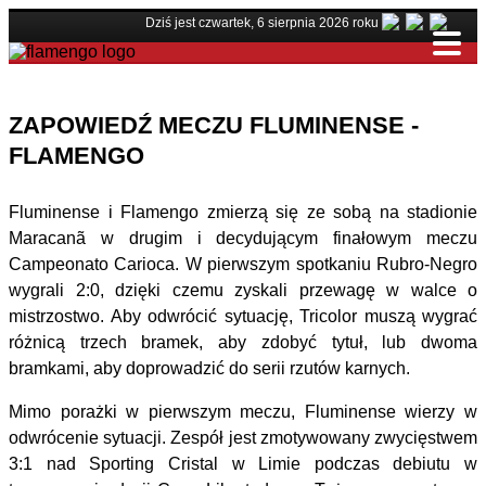
Dziś jest czwartek, 6 sierpnia 2026 roku
ZAPOWIEDŹ MECZU FLUMINENSE -
FLAMENGO
Fluminense i Flamengo zmierzą się ze sobą na stadionie
Maracanã w drugim i decydującym finałowym meczu
Campeonato Carioca. W pierwszym spotkaniu Rubro-Negro
wygrali 2:0, dzięki czemu zyskali przewagę w walce o
mistrzostwo. Aby odwrócić sytuację, Tricolor muszą wygrać
różnicą trzech bramek, aby zdobyć tytuł, lub dwoma
bramkami, aby doprowadzić do serii rzutów karnych.
Mimo porażki w pierwszym meczu, Fluminense wierzy w
odwrócenie sytuacji. Zespół jest zmotywowany zwycięstwem
3:1 nad Sporting Cristal w Limie podczas debiutu w