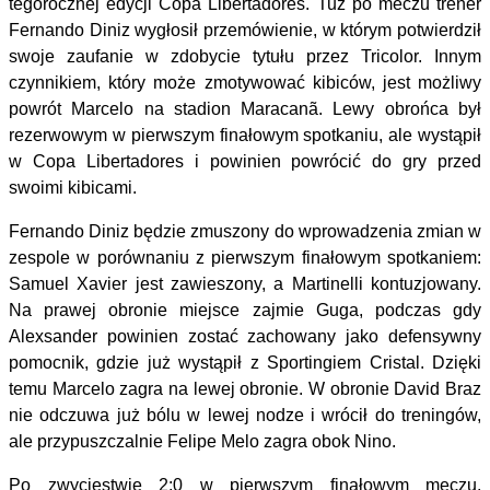
tegorocznej edycji Copa Libertadores. Tuż po meczu trener
Fernando Diniz wygłosił przemówienie, w którym potwierdził
swoje zaufanie w zdobycie tytułu przez Tricolor. Innym
czynnikiem, który może zmotywować kibiców, jest możliwy
powrót Marcelo na stadion Maracanã. Lewy obrońca był
rezerwowym w pierwszym finałowym spotkaniu, ale wystąpił
w Copa Libertadores i powinien powrócić do gry przed
swoimi kibicami.
Fernando Diniz będzie zmuszony do wprowadzenia zmian w
zespole w porównaniu z pierwszym finałowym spotkaniem:
Samuel Xavier jest zawieszony, a Martinelli kontuzjowany.
Na prawej obronie miejsce zajmie Guga, podczas gdy
Alexsander powinien zostać zachowany jako defensywny
pomocnik, gdzie już wystąpił z Sportingiem Cristal. Dzięki
temu Marcelo zagra na lewej obronie. W obronie David Braz
nie odczuwa już bólu w lewej nodze i wrócił do treningów,
ale przypuszczalnie Felipe Melo zagra obok Nino.
Po zwycięstwie 2:0 w pierwszym finałowym meczu,