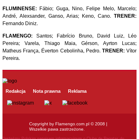
FLUMINENSE:
Fábio; Guga, Nino, Felipe Melo, Marcelo;
André, Alexsander, Ganso, Arias; Keno, Cano.
TRENER:
Fernando Diniz.
FLAMENGO:
Santos; Fabrício Bruno, David Luiz, Léo
Pereira; Varela, Thiago Maia, Gérson, Ayrton Lucas;
Matheus França, Éverton Cebolinha, Pedro.
TRENER:
Vítor
Pereira.
Redakcja
Nota prawna
Reklama
Copyright by Flamengo.com.pl © 2008 |
Wszelkie pawa zastrzeżone.
Jesteśmy Polskim serwisem informacyjnym o Clube de Regatas do