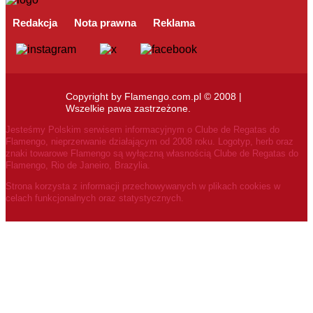
Redakcja
Nota prawna
Reklama
Copyright by Flamengo.com.pl © 2008 |
Wszelkie pawa zastrzeżone.
Jesteśmy Polskim serwisem informacyjnym o Clube de Regatas do
Flamengo, nieprzerwanie działającym od 2008 roku.
Logotyp, herb oraz
znaki towarowe Flamengo są wyłączną własnością Clube de Regatas do
Flamengo, Rio de Janeiro, Brazylia.
Strona korzysta z informacji przechowywanych w plikach cookies w
celach funkcjonalnych oraz statystycznych.