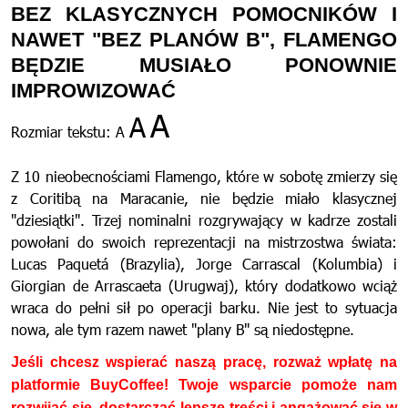
BEZ KLASYCZNYCH POMOCNIKÓW I
NAWET "BEZ PLANÓW B", FLAMENGO
BĘDZIE MUSIAŁO PONOWNIE
IMPROWIZOWAĆ
A
A
Rozmiar tekstu:
A
Z 10 nieobecnościami Flamengo, które w sobotę zmierzy się
z Coritibą na Maracanie, nie będzie miało klasycznej
"dziesiątki". Trzej nominalni rozgrywający w kadrze zostali
powołani do swoich reprezentacji na mistrzostwa świata:
Lucas Paquetá (Brazylia), Jorge Carrascal (Kolumbia) i
Giorgian de Arrascaeta (Urugwaj), który dodatkowo wciąż
wraca do pełni sił po operacji barku. Nie jest to sytuacja
nowa, ale tym razem nawet "plany B" są niedostępne.
Jeśli chcesz wspierać naszą pracę, rozważ wpłatę na
platformie BuyCoffee! Twoje wsparcie pomoże nam
rozwijać się, dostarczać lepsze treści i angażować się w