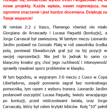
nowe projekty. Każda wpłata, nawet najmniejsza, ma
ogromne znaczenie i jest bardzo doceniana. Dziękuję za
Twoje wsparcie!
W remisie 2:2 z Vasco, Flamengo również nie miało
Giorgiana de Arrascaety i Lucasa Paquetá (kontuzje), a
Jorge Carrascal był zawieszony. W tamtym meczu Leonardo
Jardim postawił na Gonzalo Platę w roli zawodnika środka
pola, ponieważ Ekwadorczyk grał już na tej pozycji w
swojej reprezentacji. Nie jest to jednak to samo co
klasyczny kreator gry, choć jego ruchliwość i intensywność
sprawiły rywalowi sporo problemów w klasyku.
W tym tygodniu, w wygranym 3:0 meczu z Cusco w Copa
Libertadores, zespół ponownie zagrał bez nominalnego
pomocnika, tym razem z wyboru trenera. Leonardo Jardim
postanowił oszczędzić Lucasa Paquetę, świeżo wracającego
po kontuzji, przed mistrzostwami świata, oraz Jorge
Carrascala, który był celem krytyki kibiców. Rolę "10" pełnił