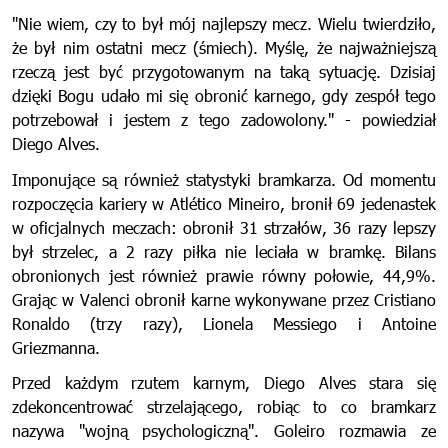
"Nie wiem, czy to był mój najlepszy mecz. Wielu twierdziło,
że był nim ostatni mecz (śmiech). Myślę, że najważniejszą
rzeczą jest być przygotowanym na taką sytuację. Dzisiaj
dzięki Bogu udało mi się obronić karnego, gdy zespół tego
potrzebował i jestem z tego zadowolony." - powiedział
Diego Alves.
Imponujące są również statystyki bramkarza. Od momentu
rozpoczęcia kariery w Atlético Mineiro, bronił 69 jedenastek
w oficjalnych meczach: obronił 31 strzałów, 36 razy lepszy
był strzelec, a 2 razy piłka nie leciała w bramkę. Bilans
obronionych jest również prawie równy połowie, 44,9%.
Grając w Valenci obronił karne wykonywane przez Cristiano
Ronaldo (trzy razy), Lionela Messiego i Antoine
Griezmanna.
Przed każdym rzutem karnym, Diego Alves stara się
zdekoncentrować strzelającego, robiąc to co bramkarz
nazywa "wojną psychologiczną". Goleiro rozmawia ze