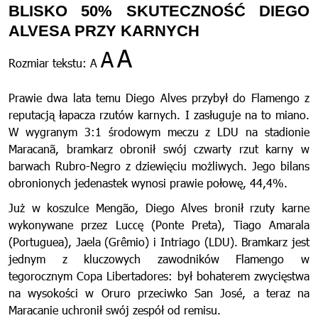
BLISKO 50% SKUTECZNOŚĆ DIEGO
ALVESA PRZY KARNYCH
A
A
Rozmiar tekstu:
A
Prawie dwa lata temu Diego Alves przybył do Flamengo z
reputacją łapacza rzutów karnych. I zasługuje na to miano.
W wygranym 3:1 środowym meczu z LDU na stadionie
Maracanã, bramkarz obronił swój czwarty rzut karny w
barwach Rubro-Negro z dziewięciu możliwych. Jego bilans
obronionych jedenastek wynosi prawie połowę, 44,4%.
Już w koszulce Mengão, Diego Alves bronił rzuty karne
wykonywane przez Luccę (Ponte Preta), Tiago Amarala
(Portuguea), Jaela (Grêmio) i Intriago (LDU). Bramkarz jest
jednym z kluczowych zawodników Flamengo w
tegorocznym Copa Libertadores: był bohaterem zwycięstwa
na wysokości w Oruro przeciwko San José, a teraz na
Maracanie uchronił swój zespół od remisu.