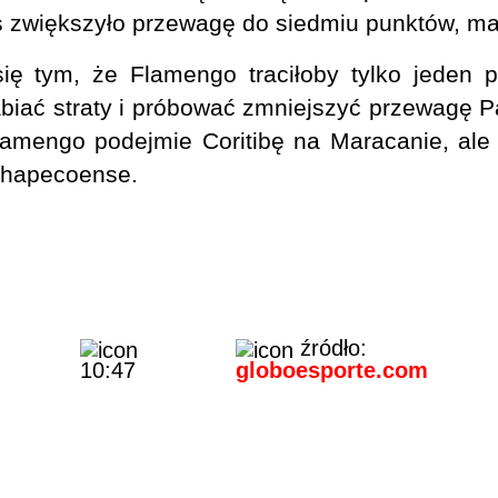
s zwiększyło przewagę do siedmiu punktów, ma
ę tym, że Flamengo traciłoby tylko jeden pu
iać straty i próbować zmniejszyć przewagę Pa
lamengo podejmie Coritibę na Maracanie, ale 
 Chapecoense.
źródło:
10:47
globoesporte.com