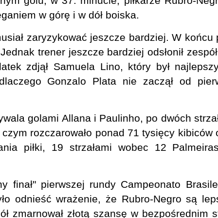
ym golu, w 37. minucie, piłkarze Rubro-Negro
eganiem w górę i w dół boiska.
usiał zaryzykować jeszcze bardziej. W końcu 
 Jednak trener jeszcze bardziej odsłonił zespó
datek zdjął Samuela Lino, który był najlep
laczego Gonzalo Plata nie zaczął od pierw
ywala golami Allana i Paulinho, po dwóch strza
ić, czym rozczarowało ponad 71 tysięcy kibicó
ia piłki, 19 strzałami wobec 12 Palmeira
 finał" pierwszej rundy Campeonato Brasile
ło odnieść wrażenie, że Rubro-Negro są leps
ł zmarnował złotą szansę w bezpośrednim sta