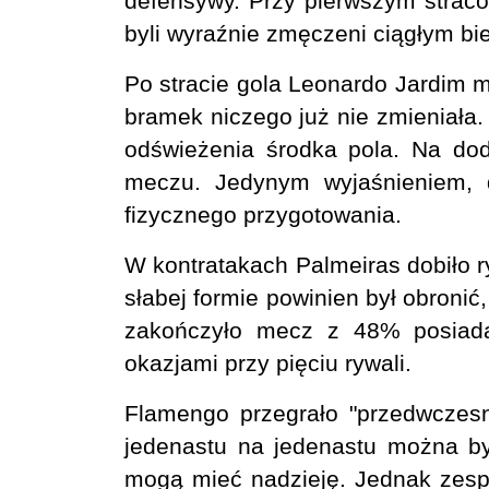
defensywy. Przy pierwszym stracon
byli wyraźnie zmęczeni ciągłym bi
Po stracie gola Leonardo Jardim m
bramek niczego już nie zmieniała.
odświeżenia środka pola. Na do
meczu. Jedynym wyjaśnieniem, d
fizycznego przygotowania.
W kontratakach Palmeiras dobiło r
słabej formie powinien był obron
zakończyło mecz z 48% posiadan
okazjami przy pięciu rywali.
Flamengo przegrało "przedwczesny
jedenastu na jedenastu można by
mogą mieć nadzieję. Jednak zespó