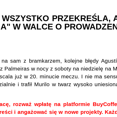
 WSZYSTKO PRZEKREŚLA, 
IA" W WALCE O PROWADZEN
 na sam z bramkarzem, kolejne błędy Agust
z Palmeiras w nocy z soboty na niedzielę na 
ascala już w 20. minucie meczu. I nie ma sen
alnie i trafił Murilo w twarz wysoko uniesio
racę, rozważ wpłatę na platformie BuyCof
treści i angażować się w nowe projekty. Ka