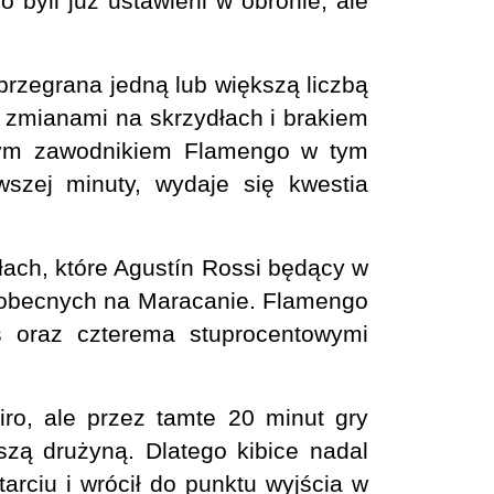
 byli już ustawieni w obronie, ale
przegrana jedną lub większą liczbą
ł zmianami na skrzydłach i brakiem
szym zawodnikiem Flamengo w tym
szej minuty, wydaje się kwestia
łach, które Agustín Rossi będący w
w obecnych na Maracanie. Flamengo
s oraz czterema stuprocentowymi
iro, ale przez tamte 20 minut gry
zą drużyną. Dlatego kibice nadal
rciu i wrócił do punktu wyjścia w