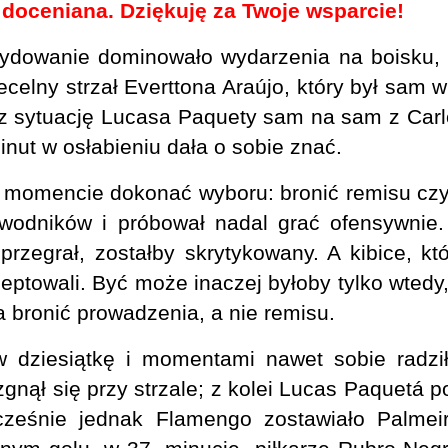
 doceniana. Dziękuję za Twoje wsparcie!
owanie dominowało wydarzenia na boisku, mi
ecelny strzał Everttona Araújo, który był sam 
z sytuację Lucasa Paquety sam na sam z Car
nut w osłabieniu dała o sobie znać.
 momencie dokonać wyboru: bronić remisu czy
awodników i próbował nadal grać ofensywnie.
rzegrał, zostałby skrytykowany. A kibice, kt
eptowali. Być może inaczej byłoby tylko wtedy
a bronić prowadzenia, a nie remisu.
 dziesiątkę i momentami nawet sobie radził
gnął się przy strzale; z kolei Lucas Paquetá po
cześnie jednak Flamengo zostawiało Palmeir