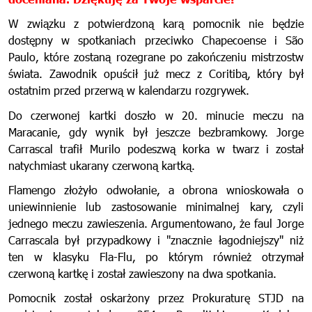
W związku z potwierdzoną karą pomocnik nie będzie
dostępny w spotkaniach przeciwko Chapecoense i São
Paulo, które zostaną rozegrane po zakończeniu mistrzostw
świata. Zawodnik opuścił już mecz z Coritibą, który był
ostatnim przed przerwą w kalendarzu rozgrywek.
Do czerwonej kartki doszło w 20. minucie meczu na
Maracanie, gdy wynik był jeszcze bezbramkowy. Jorge
Carrascal trafił Murilo podeszwą korka w twarz i został
natychmiast ukarany czerwoną kartką.
Flamengo złożyło odwołanie, a obrona wnioskowała o
uniewinnienie lub zastosowanie minimalnej kary, czyli
jednego meczu zawieszenia. Argumentowano, że faul Jorge
Carrascala był przypadkowy i "znacznie łagodniejszy" niż
ten w klasyku Fla-Flu, po którym również otrzymał
czerwoną kartkę i został zawieszony na dwa spotkania.
Pomocnik został oskarżony przez Prokuraturę STJD na