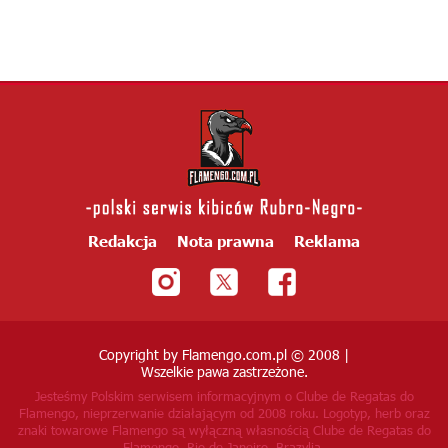
Redakcja
Nota prawna
Reklama
Copyright by Flamengo.com.pl © 2008 |
Wszelkie pawa zastrzeżone.
Jesteśmy Polskim serwisem informacyjnym o Clube de Regatas do
Flamengo, nieprzerwanie działającym od 2008 roku.
Logotyp, herb oraz
znaki towarowe Flamengo są wyłączną własnością Clube de Regatas do
Flamengo, Rio de Janeiro, Brazylia.