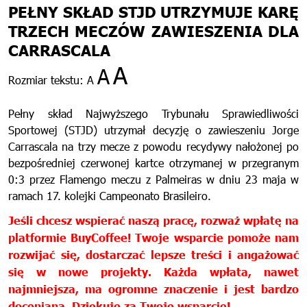
PEŁNY SKŁAD STJD UTRZYMUJE KARĘ
TRZECH MECZÓW ZAWIESZENIA DLA
CARRASCALA
A
A
Rozmiar tekstu:
A
Pełny skład Najwyższego Trybunału Sprawiedliwości
Sportowej (STJD) utrzymał decyzję o zawieszeniu Jorge
Carrascala na trzy mecze z powodu recydywy nałożonej po
bezpośredniej czerwonej kartce otrzymanej w przegranym
0:3 przez Flamengo meczu z Palmeiras w dniu 23 maja w
ramach 17. kolejki Campeonato Brasileiro.
Jeśli chcesz wspierać naszą pracę, rozważ wpłatę na
platformie BuyCoffee! Twoje wsparcie pomoże nam
rozwijać się, dostarczać lepsze treści i angażować
się w nowe projekty. Każda wpłata, nawet
najmniejsza, ma ogromne znaczenie i jest bardzo
doceniana. Dziękuję za Twoje wsparcie!