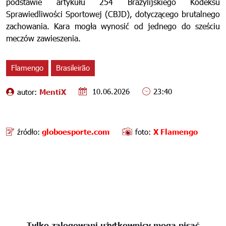
podstawie artykułu 254 Brazylijskiego Kodeksu
Sprawiedliwości Sportowej (CBJD), dotyczącego brutalnego
zachowania. Kara mogła wynosić od jednego do sześciu
meczów zawieszenia.
Flamengo
Brasileirão
10.06.2026
23:40
autor:
MentiX
źródło:
globoesporte.com
foto:
X Flamengo
Tylko zalogowani użytkownicy mogą pisać