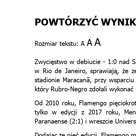
POWTÓRZYĆ WYNIK 
A
A
Rozmiar tekstu:
A
Zwycięstwo w debiucie - 1:0 nad S
w Rio de Janeiro, sprawiają, że 
stadionie Maracanã, przy wsparciu
który Rubro-Negro zdołali wykonać 
Od 2010 roku, Flamengo pięciokro
tylko w edycji z 2017 roku, Men
Paranaense (2:1) i wreszcie Univers
Dodając te pięć edycji, Flamengo 