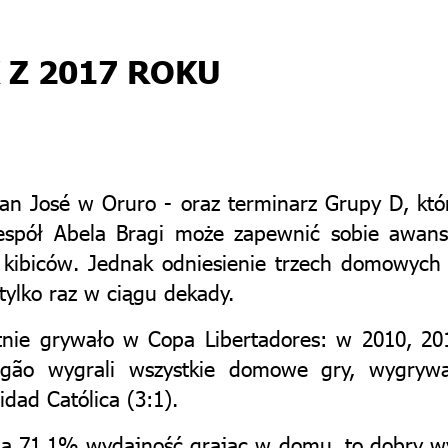
Z 2017 ROKU
an José w Oruro - oraz terminarz Grupy D, któ
zespół Abela Bragi może zapewnić sobie awan
 kibiców. Jednak odniesienie trzech domowych
tylko raz w ciągu dekady.
tnie grywało w Copa Libertadores: w 2010, 201
gão wygrali wszystkie domowe gry, wygrywaj
idad Católica (3:1).
ma 71,1% wydajność grając w domu, to dobry wy