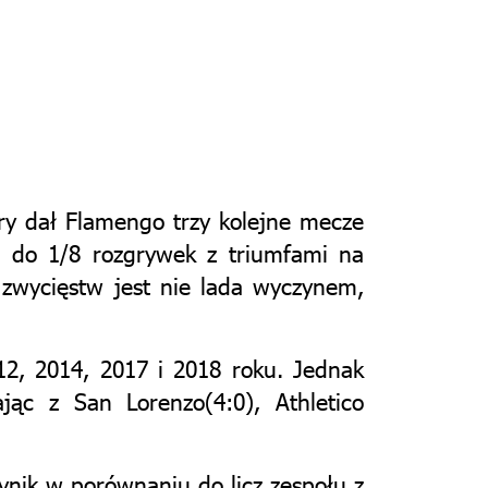
ry dał Flamengo trzy kolejne mecze
s do 1/8 rozgrywek z triumfami na
 zwycięstw jest nie lada wyczynem,
2, 2014, 2017 i 2018 roku. Jednak
ąc z San Lorenzo(4:0), Athletico
nik w porównaniu do licz zespołu z