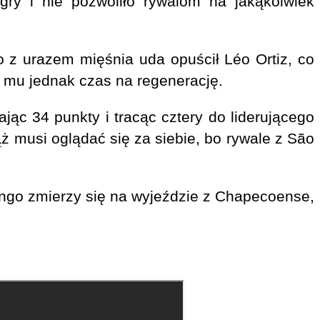
ry i nie pozwoliło rywalom na jakąkolwiek
o z urazem mięśnia uda opuścił Léo Ortiz, co
mu jednak czas na regenerację.
ąc 34 punkty i tracąc cztery do liderującego
ąż musi oglądać się za siebie, bo rywale z São
engo zmierzy się na wyjeździe z Chapecoense,