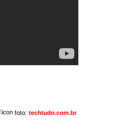
foto:
techtudo.com.br