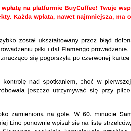
 wpłatę na platformie BuyCoffee! Twoje ws
ekty. Każda wpłata, nawet najmniejsza, ma 
ybko został ukształtowany przez błąd defe
owadzeniu piłki i dał Flamengo prowadzenie. C
ja znacząco się pogorszyła po czerwonej kart
kontrolę nad spotkaniem, choć w pierwszej
 próbowała jeszcze utrzymywać się przy piłc
bko zamieniona na gole. W 60. minucie Samu
ej Lino ponownie wpisał się na listę strzelców,