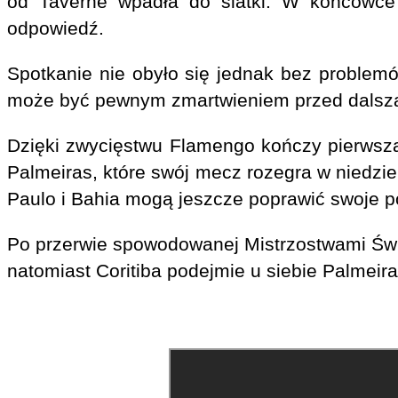
od Taverne wpadła do siatki. W końcówce 
odpowiedź.
Spotkanie nie obyło się jednak bez problemó
może być pewnym zmartwieniem przed dalszą 
Dzięki zwycięstwu Flamengo kończy pierwszą 
Palmeiras, które swój mecz rozegra w niedziel
Paulo i Bahia mogą jeszcze poprawić swoje p
Po przerwie spowodowanej Mistrzostwami Świa
natomiast Coritiba podejmie u siebie Palmeira