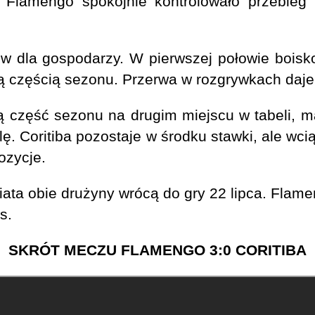
Flamengo spokojnie kontrolowało przebieg g
w dla gospodarzy. W pierwszej połowie boisk
częścią sezonu. Przerwa w rozgrywkach daje 
część sezonu na drugim miejscu w tabeli, maj
ę. Coritiba pozostaje w środku stawki, ale wci
ozycje.
ta obie drużyny wrócą do gry 22 lipca. Flam
s.
SKRÓT MECZU FLAMENGO 3:0 CORITIBA