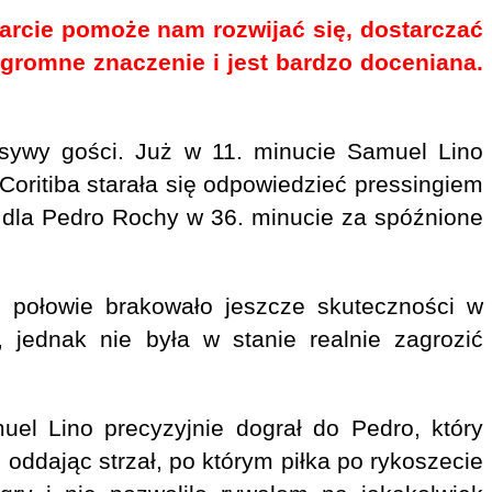
parcie pomoże nam rozwijać się, dostarczać
ogromne znaczenie i jest bardzo doceniana.
nsywy gości. Już w 11. minucie Samuel Lino
oritiba starała się odpowiedzieć pressingiem
ce dla Pedro Rochy w 36. minucie za spóźnione
 połowie brakowało jeszcze skuteczności w
e, jednak nie była w stanie realnie zagrozić
el Lino precyzyjnie dograł do Pedro, który
 oddając strzał, po którym piłka po rykoszecie