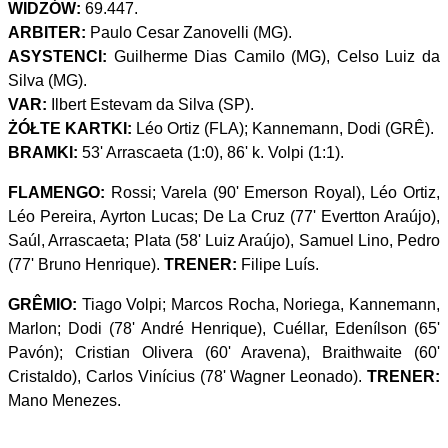
WIDZÓW:
69.447.
ARBITER:
Paulo Cesar Zanovelli (MG).
ASYSTENCI:
Guilherme Dias Camilo (MG), Celso Luiz da
Silva (MG).
VAR:
Ilbert Estevam da Silva (SP).
ŻÓŁTE KARTKI:
Léo Ortiz (FLA); Kannemann, Dodi (GRÊ).
BRAMKI:
53' Arrascaeta (1:0), 86' k. Volpi (1:1).
FLAMENGO:
Rossi; Varela (90' Emerson Royal), Léo Ortiz,
Léo Pereira, Ayrton Lucas; De La Cruz (77' Evertton Araújo),
Saúl, Arrascaeta; Plata (58' Luiz Araújo), Samuel Lino, Pedro
(77' Bruno Henrique).
TRENER:
Filipe Luís.
GRÊMIO:
Tiago Volpi; Marcos Rocha, Noriega, Kannemann,
Marlon; Dodi (78' André Henrique), Cuéllar, Edenílson (65'
Pavón); Cristian Olivera (60' Aravena), Braithwaite (60'
Cristaldo), Carlos Vinícius (78' Wagner Leonado).
TRENER:
Mano Menezes.