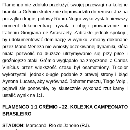
Flamengo nie zdołało przełożyć swojej przewagi na kolejne
bramki, a Grêmio skutecznie doprowadziło do remisu. Już na
początku drugiej połowy Rubro-Negro wykorzystali pierwszy
moment dekoncentracji rywala i objęli prowadzenie po
trafieniu Giorgiana de Arrascaety. Zabrakło jednak spokoju,
by udokumentować dominację w wyniku. Zmiany dokonane
przez Mano Meneza nie wniosły oczekiwanej dynamiki, która
miała pozwolić na dłuższe utrzymywanie się przy piłce i
groźniejsze ataki. Grêmio wyglądało na zmęczone, a Carlos
Vinícius przez większość czasu był osamotniony. Tricolor
wykorzystali jednak długie podanie z prawej strony i błąd
Ayrtona Lucasa, aby wyrównać. Bohater meczu, Tiago Volpi,
pojawił się ponownie, by skutecznie wykonać rzut karny i
ustalić wynik na 1:1.
FLAMENGO 1:1 GRÊMIO - 22. KOLEJKA CAMPEONATO
BRASILEIRO
STADION:
Maracanã, Rio de Janeiro (RJ).