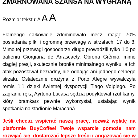
ZMARNOWANA SZANSA NA WYGRANĄ
A
A
Rozmiar tekstu:
A
Flamengo całkowicie zdominowało mecz, mając 70%
posiadania piłki i ogromną przewagę w strzałach: 17 do 3.
Mimo tej przewagi gospodarze długo prowadzili tylko 1:0 po
trafieniu Giorgiana de Arrascaety. Obrona Grêmio, mimo
ciągłej presji, skutecznie broniła minimalnego wyniku, a ich
atak pozostawał bezradny, nie oddając ani jednego celnego
strzału. Ostatecznie drużyna z Porto Alegre wywalczyła
remis 1:1 dzięki świetnej dyspozycji Tiago Volpiego. Po
zagraniu ręką Ayrtona Lucasa sędzia podyktował rzut karny,
który bramkarz pewnie wykorzystał, ustalając wynik
spotkania na stadionie Maracanã.
Jeśli chcesz wspierać naszą pracę, rozważ wpłatę na
platformie BuyCoffee! Twoje wsparcie pomoże nam
rozwijać się, dostarczać lepsze treści i angażować się w