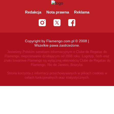
Redakcja
Nota prawna
Reklama
Copyright by Flamengo.com.pl © 2008 |
Wszelkie pawa zastrzeżone.
Jesteśmy Polskim serwisem informacyjnym o Clube de Regatas do
Flamengo, nieprzerwanie działającym od 2008 roku.
Logotyp, herb oraz
znaki towarowe Flamengo są wyłączną własnością Clube de Regatas do
Flamengo, Rio de Janeiro, Brazylia.
Strona korzysta z informacji przechowywanych w plikach cookies w
celach funkcjonalnych oraz statystycznych.