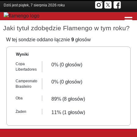
Dziś jest piątek, 7 sierpnia 2026 roku
Jaki tytuł zdobędzie Flamengo w tym roku?
W tej sondzie oddano łącznie
9
głosów
Wyniki
Copa
0% (0 głosów)
Libertadores
Campeonato
0% (0 głosów)
Brasileiro
Oba
89% (8 głosów)
Żaden
11% (1 głosów)