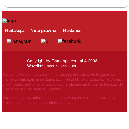
Redakcja
Nota prawna
Reklama
Copyright by Flamengo.com.pl © 2008 |
Wszelkie pawa zastrzeżone.
Jesteśmy Polskim serwisem informacyjnym o Clube de Regatas do
Flamengo, nieprzerwanie działającym od 2008 roku.
Logotyp, herb oraz
znaki towarowe Flamengo są wyłączną własnością Clube de Regatas do
Flamengo, Rio de Janeiro, Brazylia.
Strona korzysta z informacji przechowywanych w plikach cookies w
celach funkcjonalnych oraz statystycznych.