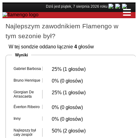
Dziś jest piątek, 7 sierpnia 2026 roku
Najlepszym zawodnikiem Flamengo w
tym sezonie był?
W tej sondzie oddano łącznie
4
głosów
Wyniki
Gabriel Barbosa
25% (1 głosów)
Bruno Henrique
0% (0 głosów)
Giorgian De
25% (1 głosów)
Arrascaeta
Éverton Ribeiro
0% (0 głosów)
Inny
0% (0 głosów)
Najlepszy był
50% (2 głosów)
cały zespół