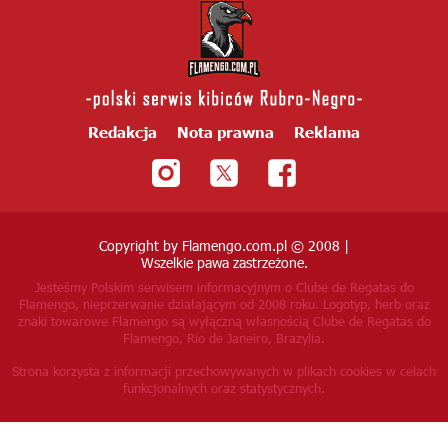
Redakcja
Nota prawna
Reklama
Copyright by Flamengo.com.pl © 2008 |
Wszelkie pawa zastrzeżone.
Jesteśmy Polskim serwisem informacyjnym o Clube de Regatas do
Flamengo, nieprzerwanie działającym od 2008 roku.
Logotyp, herb oraz
znaki towarowe Flamengo są wyłączną własnością Clube de Regatas do
Flamengo, Rio de Janeiro, Brazylia.
Strona korzysta z informacji przechowywanych w plikach cookies w celach
funkcjonalnych oraz statystycznych.