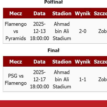
Półfinał
Mecz
Data
Stadion
Wynik
Szcz
Flamengo
2025-
Ahmad
vs
12-13
bin Ali
2-0
Zob
Pyramids
18:00:00
Stadium
Finał
Mecz
Data
Stadion
Wynik
Szcz
2025-
Ahmad
PSG
vs
12-17
bin Ali
1-1
Zob
Flamengo
18:00:00
Stadium