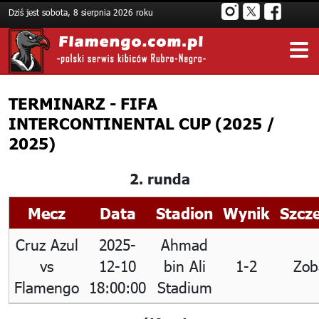
Dziś jest sobota, 8 sierpnia 2026 roku
TERMINARZ - FIFA
INTERCONTINENTAL CUP (2025 /
2025)
2. runda
Mecz
Data
Stadion
Wynik
Szcz
Cruz Azul
2025-
Ahmad
vs
12-10
bin Ali
1-2
Zob
Flamengo
18:00:00
Stadium